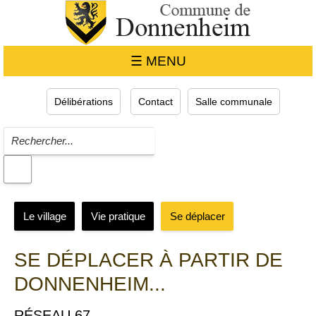
☰ MENU
Délibérations
Contact
Salle communale
Le village
Vie pratique
Se déplacer
SE DÉPLACER À PARTIR DE
DONNENHEIM...
RÉSEAU 67