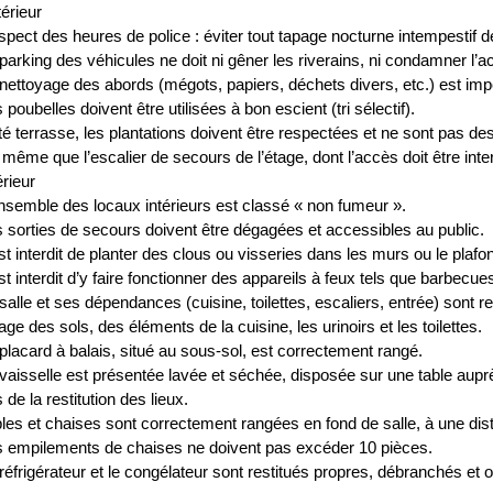
érieur
pect des heures de police : éviter tout tapage nocturne intempestif 
parking des véhicules ne doit ni gêner les riverains, ni condamner l’a
nettoyage des abords (mégots, papiers, déchets divers, etc.) est impéra
 poubelles doivent être utilisées à bon escient (tri sélectif).
é terrasse, les plantations doivent être respectées et ne sont pas des
même que l’escalier de secours de l’étage, dont l’accès doit être inter
érieur
nsemble des locaux intérieurs est classé « non fumeur ».
 sorties de secours doivent être dégagées et accessibles au public.
est interdit de planter des clous ou visseries dans les murs ou le plafon
est interdit d’y faire fonctionner des appareils à feux tels que barbecu
salle et ses dépendances (cuisine, toilettes, escaliers, entrée) sont re
age des sols, des éléments de la cuisine, les urinoirs et les toilettes.
placard à balais, situé au sous-sol, est correctement rangé.
vaisselle est présentée lavée et séchée, disposée sur une table auprès 
s de la restitution des lieux.
les et chaises sont correctement rangées en fond de salle, à une dis
 empilements de chaises ne doivent pas excéder 10 pièces.
réfrigérateur et le congélateur sont restitués propres, débranchés et 