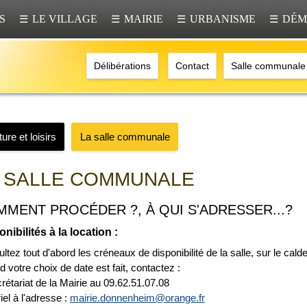
S
LE VILLAGE
MAIRIE
URBANISME
DÉM
☰
☰
☰
☰
Délibérations
Contact
Salle communale
ure et loisirs
La salle communale
 SALLE COMMUNALE
MENT PROCÉDER ?, À QUI S'ADRESSER...?
nibilités à la location :
ltez tout d'abord les créneaux de disponibilité de la salle, sur le cald
 votre choix de date est fait, contactez :
crétariat de la Mairie au 09.62.51.07.08
iel à l'adresse :
mairie.donnenheim@orange.fr