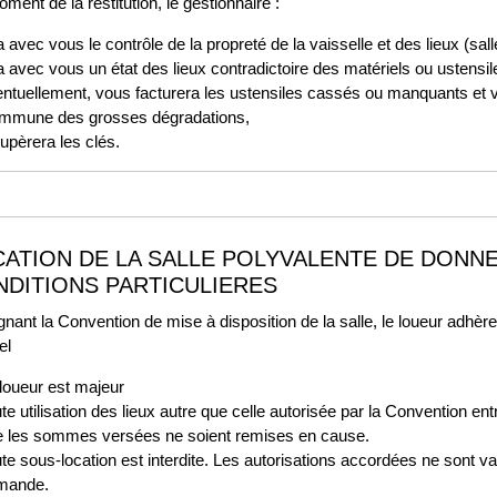
ment de la restitution, le gestionnaire :
a avec vous le contrôle de la propreté de la vaisselle et des lieux (salle
a avec vous un état des lieux contradictoire des matériels ou ustensil
ntuellement, vous facturera les ustensiles cassés ou manquants et v
mmune des grosses dégradations,
upèrera les clés.
ATION DE LA SALLE POLYVALENTE DE DONN
DITIONS PARTICULIERES
gnant la Convention de mise à disposition de la salle, le loueur adhère
el
loueur est majeur
te utilisation des lieux autre que celle autorisée par la Convention ent
 les sommes versées ne soient remises en cause.
te sous-location est interdite. Les autorisations accordées ne sont v
mande.