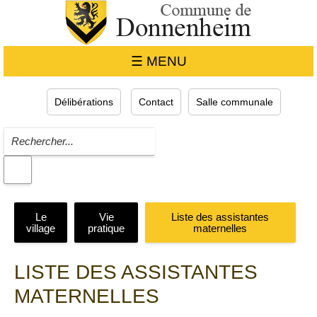
☰ MENU
Délibérations
Contact
Salle communale
Le
Vie
Liste des assistantes
village
pratique
maternelles
LISTE DES ASSISTANTES
MATERNELLES