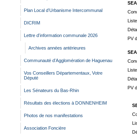
SEA
Plan Local d'Urbanisme Intercommunal
Convo
Liste
DICRIM
Déta
Lettre d'information communale 2026
PV d
Archives années antérieures
SEA
Communauté d'Agglomération de Haguenau
Convo
Liste
Vos Conseillers Départementaux, Votre
Député
Déta
PV d
Les Sénateurs du Bas-Rhin
Résultats des élections à DONNENHEIM
S
Co
Photos de nos manifestations
Li
Association Foncière
Dé