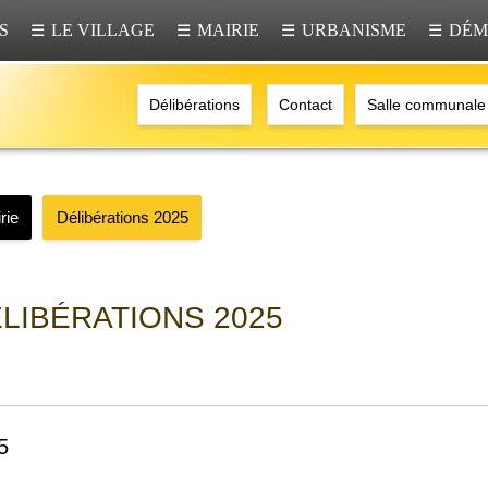
S
LE VILLAGE
MAIRIE
URBANISME
DÉM
☰
☰
☰
☰
Délibérations
Contact
Salle communale
rie
Délibérations 2025
LIBÉRATIONS 2025
5