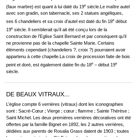
e
(faux marbre) est quant à lui daté du 19
siècle.Le maître autel
avec son gradin, son tabernacle, ses 2 statues angéliques,
e
ses 6 chandeliers et sa croix d’autel est daté du fin 18
début
e
19
siècle. Il semblerait qu’il ait été conçu lors de la
construction de l’Eglise Saint Bernard et par conséquent qu’il
ne provienne pas de la chapelle Sainte Marie. Certains
éléments cependant (chandeliers ?, croix ?) pourraient avoir
appartenu à cette chapelle.La croix de procession faite de bois
e
e
peint et doré, est également datée fin du 18
– début 19
siècle.
DE BEAUX VITRAUX...
L’église compte 6 verrières (vitraux) dont les iconographies
sont : Sacré-Cœur ; Vierge ; cœur ; flamme ; Sainte Thérèse ;
Saint Michel. Les deux premières verrières décoratives ont été
offertes par la famille Bignet en 1892, les 2 autres verrières,
dédiées aux parents de Rosalia Grass datent de 1903 ; toutes