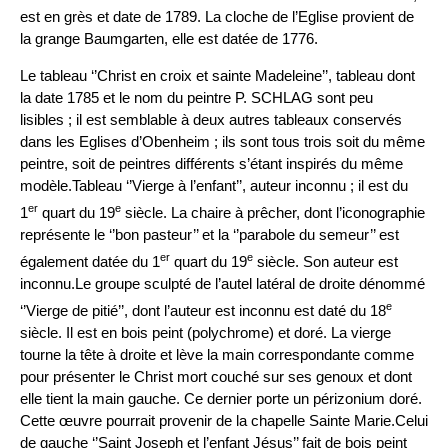
est en grès et date de 1789. La cloche de l’Eglise provient de
la grange Baumgarten, elle est datée de 1776.
Le tableau ‘’Christ en croix et sainte Madeleine’’, tableau dont
la date 1785 et le nom du peintre P. SCHLAG sont peu
lisibles ; il est semblable à deux autres tableaux conservés
dans les Eglises d’Obenheim ; ils sont tous trois soit du même
peintre, soit de peintres différents s’étant inspirés du même
modèle.Tableau ‘’Vierge à l’enfant’’, auteur inconnu ; il est du
er
e
1
quart du 19
siècle. La chaire à prêcher, dont l’iconographie
représente le ‘’bon pasteur’’ et la ‘’parabole du semeur’’ est
er
e
également datée du 1
quart du 19
siècle. Son auteur est
inconnu.Le groupe sculpté de l’autel latéral de droite dénommé
e
‘’Vierge de pitié’’, dont l’auteur est inconnu est daté du 18
siècle. Il est en bois peint (polychrome) et doré. La vierge
tourne la tête à droite et lève la main correspondante comme
pour présenter le Christ mort couché sur ses genoux et dont
elle tient la main gauche. Ce dernier porte un périzonium doré.
Cette œuvre pourrait provenir de la chapelle Sainte Marie.Celui
de gauche ‘’Saint Joseph et l’enfant Jésus’’ fait de bois peint