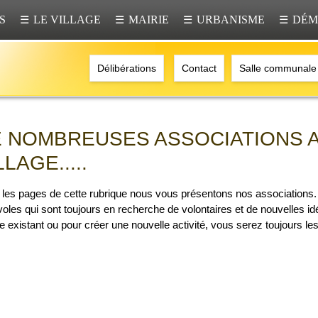
S
LE VILLAGE
MAIRIE
URBANISME
DÉM
☰
☰
☰
☰
Délibérations
Contact
Salle communale
 NOMBREUSES ASSOCIATIONS A
LLAGE.....
les pages de cette rubrique nous vous présentons nos associations. 
oles qui sont toujours en recherche de volontaires et de nouvelles idé
e existant ou pour créer une nouvelle activité, vous serez toujours le