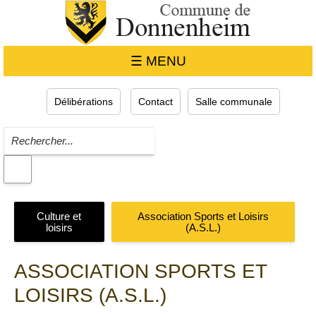
☰ MENU
Délibérations
Contact
Salle communale
Culture et
Association Sports et Loisirs
loisirs
(A.S.L.)
ASSOCIATION SPORTS ET
LOISIRS (A.S.L.)